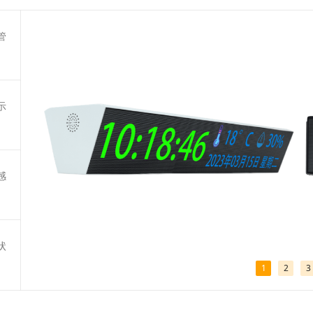
管
示
感
状
1
2
3