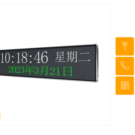
ꁸ
ꂅ
回到顶部
ꀥ
010-62667577
微信二维码