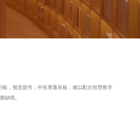
刻板，视觉疲劳；外形厚重呆板，难以配合智慧教学
频缺线。