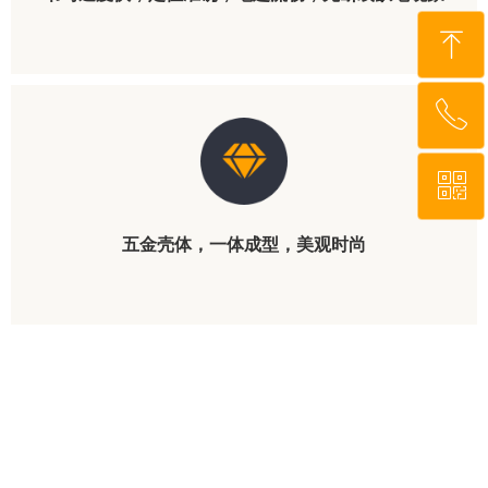
ꁸ
ꂅ
回到顶部
ꀥ
010-62667577
五金壳体，一体成型，美观时尚
微信二维码